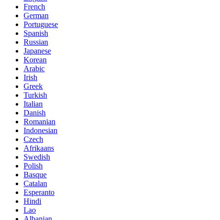
French
German
Portuguese
Spanish
Russian
Japanese
Korean
Arabic
Irish
Greek
Turkish
Italian
Danish
Romanian
Indonesian
Czech
Afrikaans
Swedish
Polish
Basque
Catalan
Esperanto
Hindi
Lao
Albanian