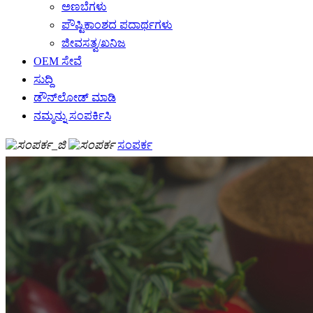
ಅಣಬೆಗಳು
ಪೌಷ್ಟಿಕಾಂಶದ ಪದಾರ್ಥಗಳು
ಜೀವಸತ್ವ/ಖನಿಜ
OEM ಸೇವೆ
ಸುದ್ದಿ
ಡೌನ್‌ಲೋಡ್ ಮಾಡಿ
ನಮ್ಮನ್ನು ಸಂಪರ್ಕಿಸಿ
ಸಂಪರ್ಕ