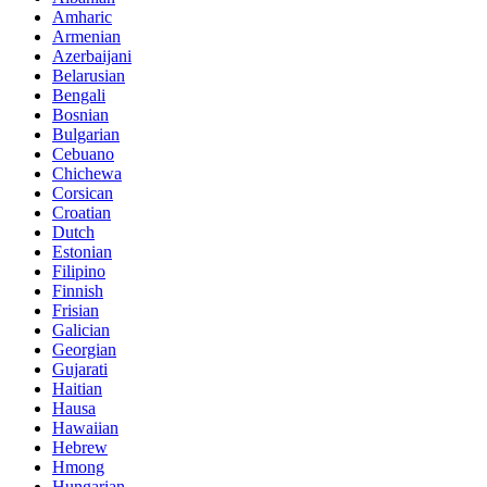
Amharic
Armenian
Azerbaijani
Belarusian
Bengali
Bosnian
Bulgarian
Cebuano
Chichewa
Corsican
Croatian
Dutch
Estonian
Filipino
Finnish
Frisian
Galician
Georgian
Gujarati
Haitian
Hausa
Hawaiian
Hebrew
Hmong
Hungarian