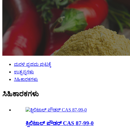
ಮರಳಿ ಪ್ರಥಮ ಪುಟಕ್ಕೆ
ಉತ್ಪನ್ನಗಳು
ಸಿಹಿಕಾರಕಗಳು
ಸಿಹಿಕಾರಕಗಳು
ಕ್ಸಿಲಿಟಾಲ್ ಪೌಡರ್ CAS 87-99-0